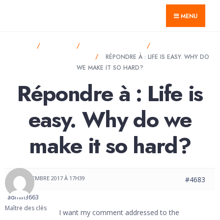
for:
Skip
GTnum ACJV
MENU
to
content
HOME
FORUMS
ANNOUNCEMENTS
LIFE IS EASY. WHY
DO WE MAKE IT SO HARD?
RÉPONDRE À : LIFE IS EASY. WHY DO
WE MAKE IT SO HARD?
Répondre à : Life is
easy. Why do we
make it so hard?
8 SEPTEMBRE 2017 À 17H39
#4683
admin3663
Maître des clés
I want my comment addressed to the