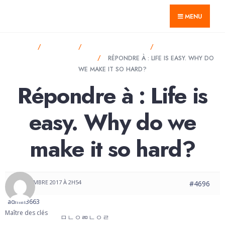
for:
Skip
GTnum ACJV
MENU
to
content
HOME
FORUMS
ANNOUNCEMENTS
LIFE IS EASY. WHY
DO WE MAKE IT SO HARD?
RÉPONDRE À : LIFE IS EASY. WHY DO
WE MAKE IT SO HARD?
Répondre à : Life is
easy. Why do we
make it so hard?
8 DÉCEMBRE 2017 À 2H54
#4696
admin3663
Maître des clés
ㅁㄴㅇㄻㄴㅇㄹ