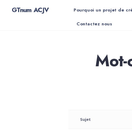
for:
Skip
GTnum ACJV
Pourquoi un projet de cr
to
content
Contactez nous
Mot-c
Sujet