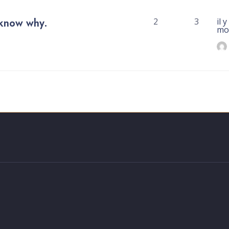
t know why.
2
3
il 
mo
marré par :