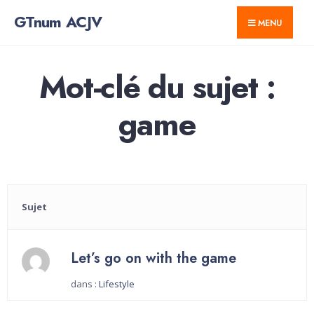
for:
Skip
GTnum ACJV
MENU
to
content
Mot-clé du sujet :
game
Sujet
Let’s go on with the game
dans :
Lifestyle
Démarré par :