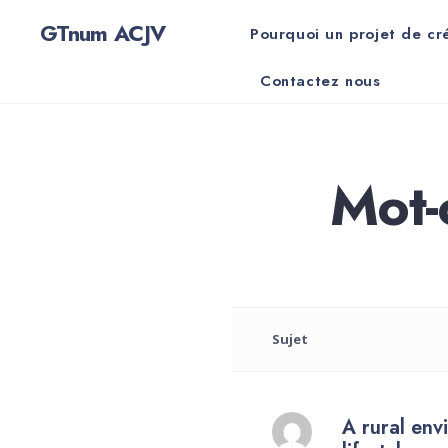
for:
Skip
GTnum ACJV
Pourquoi un projet de cr
to
content
Contactez nous
Mot-c
Sujet
A rural env