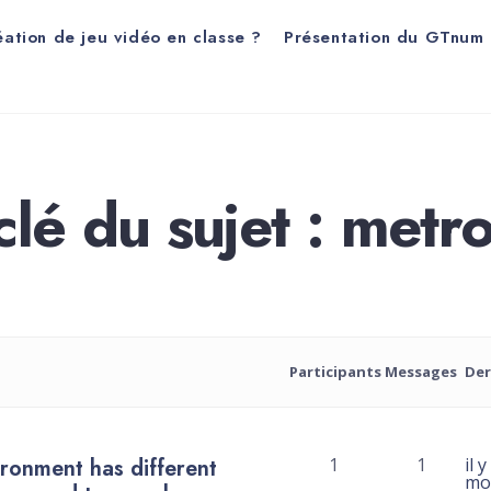
éation de jeu vidéo en classe ?
Présentation du GTnum
lé du sujet : metr
Participants
Messages
Der
ironment has different
1
1
il 
mo