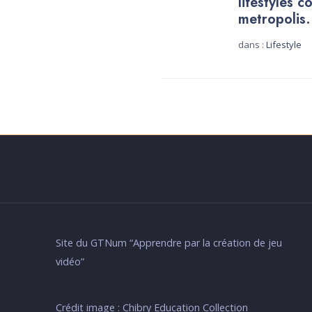
lifestyles 
metropolis.
dans :
Lifestyle
Dé
Site du GTNum “Apprendre par la création de jeu
vidéo”
Crédit image : Chibry Education Collection