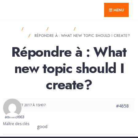
for:
Skip
GTnum ACJV
MENU
to
content
HOME
FORUMS
LIFESTYLE
WHAT NEW TOPIC SHOULD I
CREATE?
RÉPONDRE À : WHAT NEW TOPIC SHOULD I CREATE?
Répondre à : What
new topic should I
create?
11 AOÛT 2017 À 15H07
#4658
admin3663
Maître des clés
good