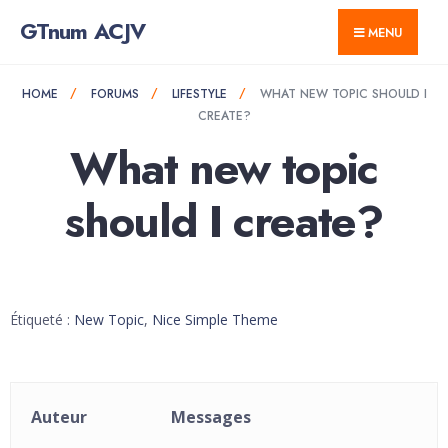
for:
Skip
GTnum ACJV
MENU
to
content
HOME
FORUMS
LIFESTYLE
WHAT NEW TOPIC SHOULD I
CREATE?
What new topic
should I create?
Étiqueté :
New Topic
,
Nice Simple Theme
Auteur
Messages