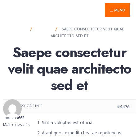
for:
Skip
GTnum ACJV
MENU
to
content
HOME
FORUMS
SAEPE CONSECTETUR VELIT QUAE
ARCHITECTO SED ET
Saepe consectetur
velit quae architecto
sed et
29 MAI 2017 À 21H10
#4476
admin3663
Sint a voluptas est officia
Maître des clés
A aut quos expedita beatae repellendus