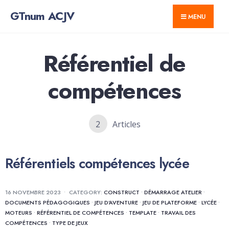
for:
Skip
GTnum ACJV
MENU
to
content
Référentiel de
compétences
2
Articles
Référentiels compétences lycée
16 NOVEMBRE 2023
•
CATEGORY:
CONSTRUCT
•
DÉMARRAGE ATELIER
•
DOCUMENTS PÉDAGOGIQUES
•
JEU D'AVENTURE
•
JEU DE PLATEFORME
•
LYCÉE
•
MOTEURS
•
RÉFÉRENTIEL DE COMPÉTENCES
•
TEMPLATE
•
TRAVAIL DES
COMPÉTENCES
•
TYPE DE JEUX