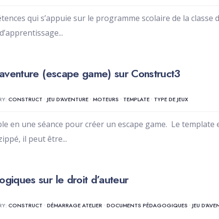
tences qui s’appuie sur le programme scolaire de la classe
d’apprentissage
...
’aventure (escape game) sur Construct3
RY:
CONSTRUCT
•
JEU D'AVENTURE
•
MOTEURS
•
TEMPLATE
•
TYPE DE JEUX
able en une séance pour créer un escape game. Le template 
zippé, il peut être
...
iques sur le droit d’auteur
RY:
CONSTRUCT
•
DÉMARRAGE ATELIER
•
DOCUMENTS PÉDAGOGIQUES
•
JEU D'AVE