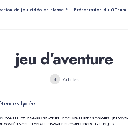
éation de jeu vidéo en classe ?
Présentation du GTnum
jeu d’aventure
4
Articles
étences lycée
RY:
CONSTRUCT
•
DÉMARRAGE ATELIER
•
DOCUMENTS PÉDAGOGIQUES
•
JEU D'AVE
 DE COMPÉTENCES
•
TEMPLATE
•
TRAVAIL DES COMPÉTENCES
•
TYPE DE JEUX