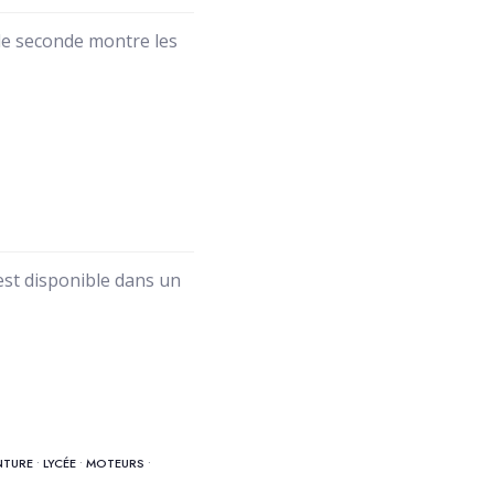
 de seconde montre les
est disponible dans un
NTURE
•
LYCÉE
•
MOTEURS
•