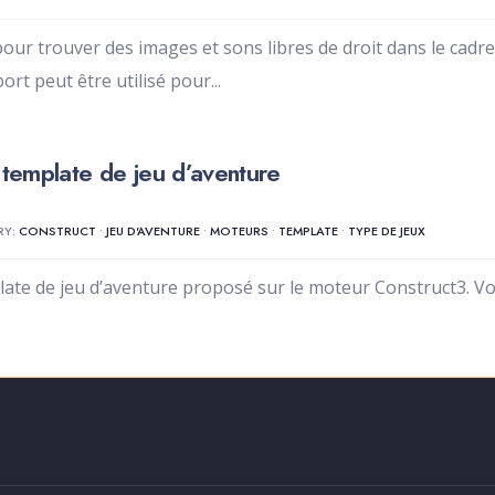
r trouver des images et sons libres de droit dans le cadre 
port peut être utilisé pour
...
template de jeu d’aventure
RY:
CONSTRUCT
•
JEU D'AVENTURE
•
MOTEURS
•
TEMPLATE
•
TYPE DE JEUX
te de jeu d’aventure proposé sur le moteur Construct3. Voir