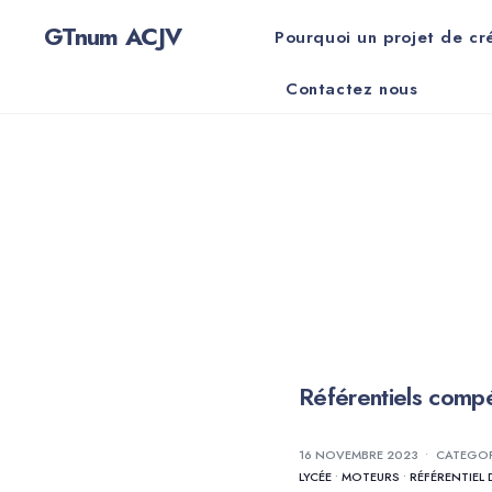
for:
Skip
GTnum ACJV
Pourquoi un projet de cr
to
content
Contactez nous
Référentiels comp
16 NOVEMBRE 2023
•
CATEGO
LYCÉE
•
MOTEURS
•
RÉFÉRENTIEL